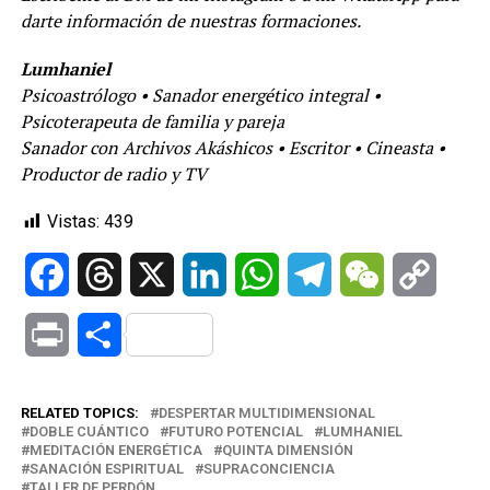
darte información de nuestras formaciones.
Lumhaniel
Psicoastrólogo • Sanador energético integral •
Psicoterapeuta de familia y pareja
Sanador con Archivos Akáshicos • Escritor • Cineasta •
Productor de radio y TV
Vistas:
439
Facebook
Threads
X
LinkedIn
WhatsApp
Telegram
WeChat
Copy
Link
Print
Compartir
RELATED TOPICS:
DESPERTAR MULTIDIMENSIONAL
DOBLE CUÁNTICO
FUTURO POTENCIAL
LUMHANIEL
MEDITACIÓN ENERGÉTICA
QUINTA DIMENSIÓN
SANACIÓN ESPIRITUAL
SUPRACONCIENCIA
TALLER DE PERDÓN