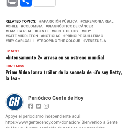
Print
Compartir
RELATED TOPICS:
APARICIÓN PÚBLICA
CEREMONIA REAL
CHILE
COLOMBIA
DIAGNÓSTICO DE CÁNCER
FAMILIA REAL
GENTE
GENTE DE HOY
HOY
KATE MIDDLETON
NOTICIAS
PRÍNCIPE GUILLERMO
REY CARLOS III
TROOPING THE COLOUR
VENEZUELA
UP NEXT
«Intensamente 2» arrasa en su estreno mundial
DON'T MISS
Prime Video lanza tráiler de la secuela de «Yo soy Betty,
la fea»
Periódico Gente de Hoy
Apoye el periodismo independiente aquí:
https://www.gentedehoy.com/donacion/ Bienvenido a Gente