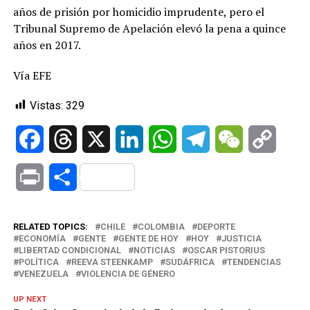
años de prisión por homicidio imprudente, pero el
Tribunal Supremo de Apelación elevó la pena a quince
años en 2017.
Vía EFE
Vistas:
329
Facebook
Threads
X
LinkedIn
WhatsApp
Telegram
WeChat
Copy
Link
Print
Compartir
RELATED TOPICS:
CHILE
COLOMBIA
DEPORTE
ECONOMÍA
GENTE
GENTE DE HOY
HOY
JUSTICIA
LIBERTAD CONDICIONAL
NOTICIAS
OSCAR PISTORIUS
POLÍTICA
REEVA STEENKAMP
SUDÁFRICA
TENDENCIAS
VENEZUELA
VIOLENCIA DE GÉNERO
UP NEXT