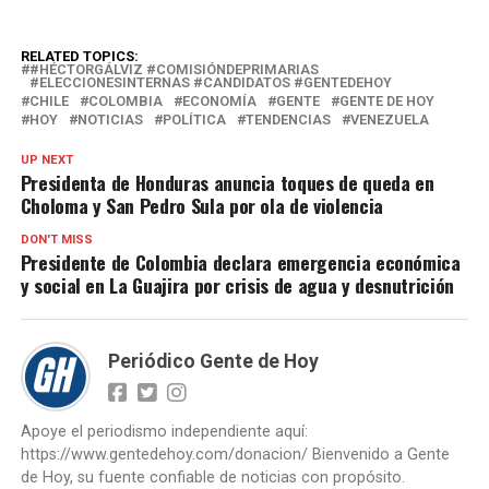
RELATED TOPICS:
#HÉCTORGÁLVIZ #COMISIÓNDEPRIMARIAS
#ELECCIONESINTERNAS #CANDIDATOS #GENTEDEHOY
CHILE
COLOMBIA
ECONOMÍA
GENTE
GENTE DE HOY
HOY
NOTICIAS
POLÍTICA
TENDENCIAS
VENEZUELA
UP NEXT
Presidenta de Honduras anuncia toques de queda en
Choloma y San Pedro Sula por ola de violencia
DON'T MISS
Presidente de Colombia declara emergencia económica
y social en La Guajira por crisis de agua y desnutrición
Periódico Gente de Hoy
Apoye el periodismo independiente aquí:
https://www.gentedehoy.com/donacion/ Bienvenido a Gente
de Hoy, su fuente confiable de noticias con propósito.