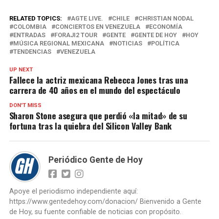
RELATED TOPICS:
AGTE LIVE.
CHILE
CHRISTIAN NODAL
COLOMBIA
CONCIERTOS EN VENEZUELA
ECONOMÍA
ENTRADAS
FORAJI2 TOUR
GENTE
GENTE DE HOY
HOY
MÚSICA REGIONAL MEXICANA
NOTICIAS
POLÍTICA
TENDENCIAS
VENEZUELA
UP NEXT
Fallece la actriz mexicana Rebecca Jones tras una
carrera de 40 años en el mundo del espectáculo
DON'T MISS
Sharon Stone asegura que perdió «la mitad» de su
fortuna tras la quiebra del Silicon Valley Bank
Periódico Gente de Hoy
Apoye el periodismo independiente aquí:
https://www.gentedehoy.com/donacion/ Bienvenido a Gente
de Hoy, su fuente confiable de noticias con propósito.