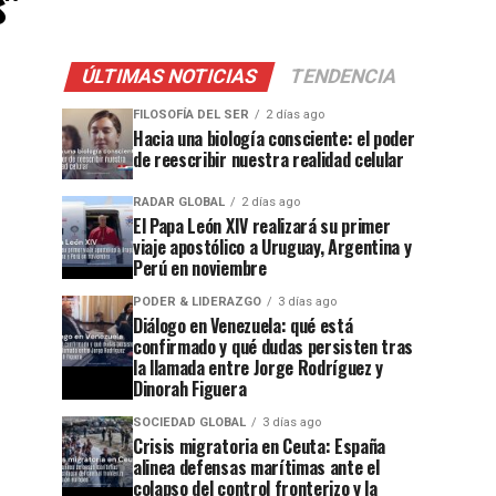
s"
ÚLTIMAS NOTICIAS
TENDENCIA
FILOSOFÍA DEL SER
2 días ago
Hacia una biología consciente: el poder
de reescribir nuestra realidad celular
RADAR GLOBAL
2 días ago
El Papa León XIV realizará su primer
viaje apostólico a Uruguay, Argentina y
Perú en noviembre
PODER & LIDERAZGO
3 días ago
Diálogo en Venezuela: qué está
confirmado y qué dudas persisten tras
la llamada entre Jorge Rodríguez y
Dinorah Figuera
SOCIEDAD GLOBAL
3 días ago
Crisis migratoria en Ceuta: España
alinea defensas marítimas ante el
colapso del control fronterizo y la