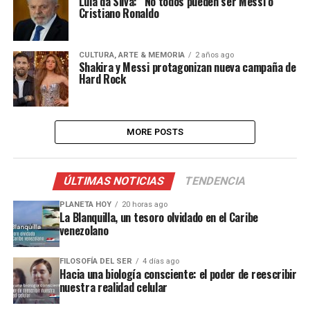
Lula da Silva: “No todos pueden ser Messi o
Cristiano Ronaldo
CULTURA, ARTE & MEMORIA
2 años ago
Shakira y Messi protagonizan nueva campaña de
Hard Rock
MORE POSTS
ÚLTIMAS NOTICIAS
TENDENCIA
PLANETA HOY
20 horas ago
La Blanquilla, un tesoro olvidado en el Caribe
venezolano
FILOSOFÍA DEL SER
4 días ago
Hacia una biología consciente: el poder de reescribir
nuestra realidad celular