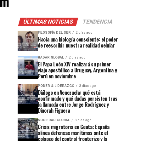
lm"
ÚLTIMAS NOTICIAS
TENDENCIA
FILOSOFÍA DEL SER
2 días ago
Hacia una biología consciente: el poder
de reescribir nuestra realidad celular
RADAR GLOBAL
2 días ago
El Papa León XIV realizará su primer
viaje apostólico a Uruguay, Argentina y
Perú en noviembre
PODER & LIDERAZGO
3 días ago
Diálogo en Venezuela: qué está
confirmado y qué dudas persisten tras
la llamada entre Jorge Rodríguez y
Dinorah Figuera
SOCIEDAD GLOBAL
3 días ago
Crisis migratoria en Ceuta: España
alinea defensas marítimas ante el
colapso del control fronterizo y la