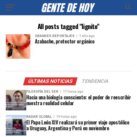
All posts tagged "lignito"
GRANDES REPORTAJES
1 año ago
Azabache, protector orgánico
ÚLTIMAS NOTICIAS
TENDENCIA
FILOSOFÍA DEL SER
17 horas ago
Hacia una biología consciente: el poder de reescribir
nuestra realidad celular
RADAR GLOBAL
19 horas ago
El Papa León XIV realizará su primer viaje apostólico
a Uruguay, Argentina y Perú en noviembre