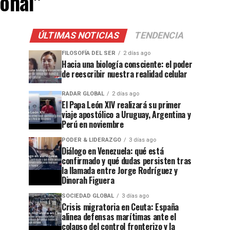
ional"
ÚLTIMAS NOTICIAS
TENDENCIA
FILOSOFÍA DEL SER
2 días ago
Hacia una biología consciente: el poder
de reescribir nuestra realidad celular
RADAR GLOBAL
2 días ago
El Papa León XIV realizará su primer
viaje apostólico a Uruguay, Argentina y
Perú en noviembre
PODER & LIDERAZGO
3 días ago
Diálogo en Venezuela: qué está
confirmado y qué dudas persisten tras
la llamada entre Jorge Rodríguez y
Dinorah Figuera
SOCIEDAD GLOBAL
3 días ago
Crisis migratoria en Ceuta: España
alinea defensas marítimas ante el
colapso del control fronterizo y la