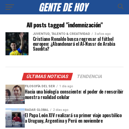
All posts tagged "indemnización"
JUVENTUD, TALENTO & CREATIVIDAD
3 años ago
Cristiano Ronaldo busca regresar al fútbol
europeo: ¿Abandonará el Al-Nassr de Arabia
Saudita?
ÚLTIMAS NOTICIAS
TENDENCIA
FILOSOFÍA DEL SER
1 día ago
Hacia una biología consciente: el poder de reescribir
nuestra realidad celular
RADAR GLOBAL
2 días ago
El Papa León XIV realizará su primer viaje apostólico
a Uruguay, Argentina y Perú en noviembre