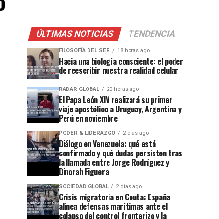
o"
ÚLTIMAS NOTICIAS
TENDENCIA
FILOSOFÍA DEL SER
18 horas ago
Hacia una biología consciente: el poder
de reescribir nuestra realidad celular
RADAR GLOBAL
20 horas ago
El Papa León XIV realizará su primer
viaje apostólico a Uruguay, Argentina y
Perú en noviembre
PODER & LIDERAZGO
2 días ago
Diálogo en Venezuela: qué está
confirmado y qué dudas persisten tras
la llamada entre Jorge Rodríguez y
Dinorah Figuera
SOCIEDAD GLOBAL
2 días ago
Crisis migratoria en Ceuta: España
alinea defensas marítimas ante el
colapso del control fronterizo y la