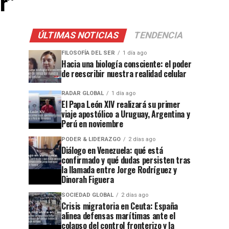
r"
ÚLTIMAS NOTICIAS
TENDENCIA
FILOSOFÍA DEL SER
1 día ago
Hacia una biología consciente: el poder
de reescribir nuestra realidad celular
RADAR GLOBAL
1 día ago
El Papa León XIV realizará su primer
viaje apostólico a Uruguay, Argentina y
Perú en noviembre
PODER & LIDERAZGO
2 días ago
Diálogo en Venezuela: qué está
confirmado y qué dudas persisten tras
la llamada entre Jorge Rodríguez y
Dinorah Figuera
SOCIEDAD GLOBAL
2 días ago
Crisis migratoria en Ceuta: España
alinea defensas marítimas ante el
colapso del control fronterizo y la