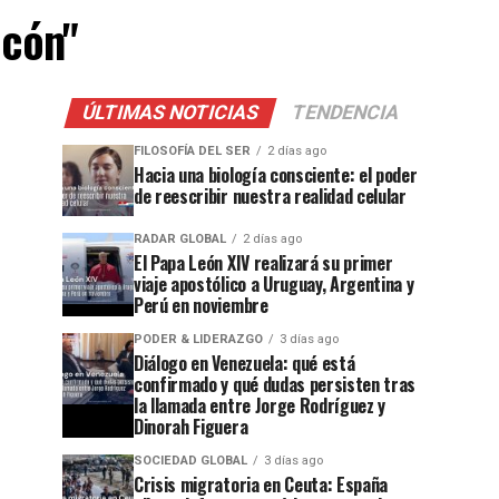
lcón"
ÚLTIMAS NOTICIAS
TENDENCIA
FILOSOFÍA DEL SER
2 días ago
Hacia una biología consciente: el poder
de reescribir nuestra realidad celular
RADAR GLOBAL
2 días ago
El Papa León XIV realizará su primer
viaje apostólico a Uruguay, Argentina y
Perú en noviembre
PODER & LIDERAZGO
3 días ago
Diálogo en Venezuela: qué está
confirmado y qué dudas persisten tras
la llamada entre Jorge Rodríguez y
Dinorah Figuera
SOCIEDAD GLOBAL
3 días ago
Crisis migratoria en Ceuta: España