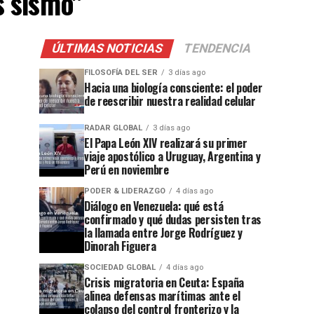
s sismo"
ÚLTIMAS NOTICIAS
TENDENCIA
FILOSOFÍA DEL SER
3 días ago
Hacia una biología consciente: el poder
de reescribir nuestra realidad celular
RADAR GLOBAL
3 días ago
El Papa León XIV realizará su primer
viaje apostólico a Uruguay, Argentina y
Perú en noviembre
PODER & LIDERAZGO
4 días ago
Diálogo en Venezuela: qué está
confirmado y qué dudas persisten tras
la llamada entre Jorge Rodríguez y
Dinorah Figuera
SOCIEDAD GLOBAL
4 días ago
Crisis migratoria en Ceuta: España
alinea defensas marítimas ante el
colapso del control fronterizo y la