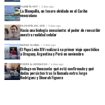
PLANETA HOY
2 días ago
La Blanquilla, un tesoro olvidado en el Caribe
venezolano
FILOSOFÍA DEL SER
5 días ago
Hacia una biología consciente: el poder de reescribir
nuestra realidad celular
RADAR GLOBAL
5 días ago
El Papa León XIV realizará su primer viaje apostólico
a Uruguay, Argentina y Perú en noviembre
PODER & LIDERAZGO
6 días ago
Diálogo en Venezuela: qué está confirmado y qué
dudas persisten tras la llamada entre Jorge
Rodríguez y Dinorah Figuera