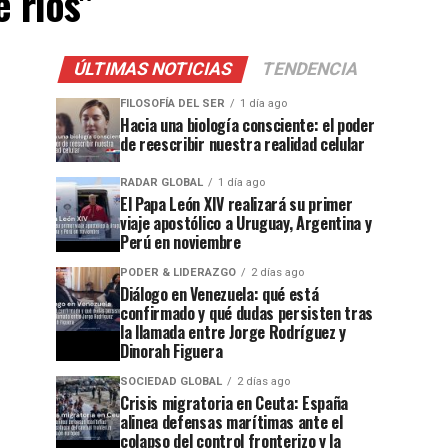
 ríos"
ÚLTIMAS NOTICIAS
TENDENCIA
FILOSOFÍA DEL SER
1 día ago
Hacia una biología consciente: el poder
de reescribir nuestra realidad celular
RADAR GLOBAL
1 día ago
El Papa León XIV realizará su primer
viaje apostólico a Uruguay, Argentina y
Perú en noviembre
PODER & LIDERAZGO
2 días ago
Diálogo en Venezuela: qué está
confirmado y qué dudas persisten tras
la llamada entre Jorge Rodríguez y
Dinorah Figuera
SOCIEDAD GLOBAL
2 días ago
Crisis migratoria en Ceuta: España
alinea defensas marítimas ante el
colapso del control fronterizo y la