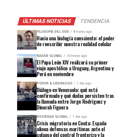
ÚLTIMAS NOTICIAS
TENDENCIA
FILOSOFÍA DEL SER
8 horas ago
Hacia una biología consciente: el poder
de reescribir nuestra realidad celular
RADAR GLOBAL
10 horas ago
El Papa León XIV realizará su primer
viaje apostólico a Uruguay, Argentina y
Perú en noviembre
PODER & LIDERAZGO
1 día ago
Diálogo en Venezuela: qué está
confirmado y qué dudas persisten tras
la llamada entre Jorge Rodríguez y
Dinorah Figuera
SOCIEDAD GLOBAL
1 día ago
Crisis migratoria en Ceuta: España
alinea defensas marítimas ante el
colapso del control fronterizo y la