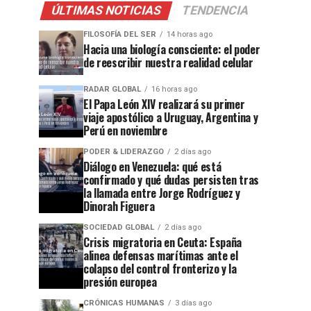
ÚLTIMAS NOTICIAS
TENDENCIA
FILOSOFÍA DEL SER
14 horas ago
Hacia una biología consciente: el poder
de reescribir nuestra realidad celular
RADAR GLOBAL
16 horas ago
El Papa León XIV realizará su primer
viaje apostólico a Uruguay, Argentina y
Perú en noviembre
PODER & LIDERAZGO
2 días ago
Diálogo en Venezuela: qué está
confirmado y qué dudas persisten tras
la llamada entre Jorge Rodríguez y
Dinorah Figuera
SOCIEDAD GLOBAL
2 días ago
Crisis migratoria en Ceuta: España
alinea defensas marítimas ante el
colapso del control fronterizo y la
presión europea
CRÓNICAS HUMANAS
3 días ago