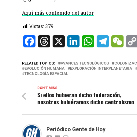
Aquí más contenido del autor
Vistas:
379
Facebook
Threads
X
LinkedIn
WhatsApp
Telegram
WeCh
RELATED TOPICS:
AVANCES TECNOLÓGICOS
COLONIZAC
EVOLUCIÓN HUMANA
EXPLORACIÓN INTERPLANETARIA
TECNOLOGÍA ESPACIAL
DON'T MISS
Si ellos hubieran dicho federación,
nosotros hubiéramos dicho centralismo
Periódico Gente de Hoy