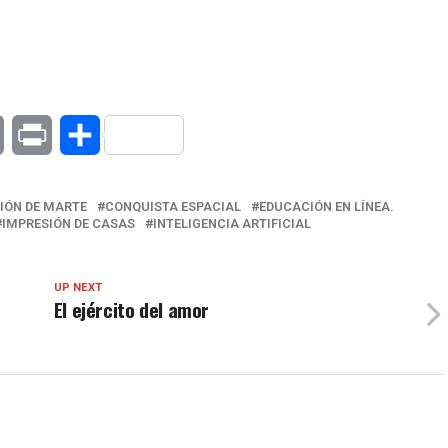
at
Copy
Print
Compartir
Link
IÓN DE MARTE
CONQUISTA ESPACIAL
EDUCACIÓN EN LÍNEA.
IMPRESIÓN DE CASAS
INTELIGENCIA ARTIFICIAL
UP NEXT
El ejército del amor