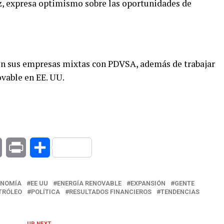
az, expresa optimismo sobre las oportunidades de
 en sus empresas mixtas con PDVSA, además de trabajar
ovable en EE. UU.
at
Copy
Print
Compartir
Link
ONOMÍA
EE UU
ENERGÍA RENOVABLE
EXPANSIÓN
GENTE
TRÓLEO
POLÍTICA
RESULTADOS FINANCIEROS
TENDENCIAS
UP NEXT