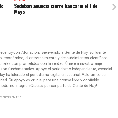
do
Sudeban anuncia cierre bancario el 1 de
Mayo
ntedehoy.com/donacion/ Bienvenido a Gente de Hoy, su fuente
co, económico, el entretenimiento y descubrimientos científicos,
onales comprometidos con la verdad. Únase a nuestro viaje
ad son fundamentales. Apoye el periodismo independiente, esencial
oy ha liderado el periodismo digital en español. Valoramos su
ad. Su apoyo es crucial para una prensa libre y confiable.
iodismo íntegro. ¡Gracias por ser parte de Gente de Hoy!
VERTISEMENT