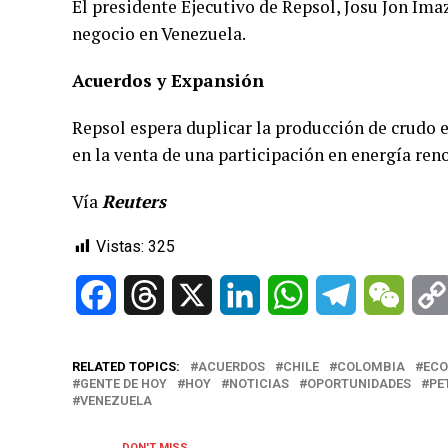
El presidente Ejecutivo de Repsol, Josu Jon Im
negocio en Venezuela.
Acuerdos y Expansión
Repsol espera duplicar la producción de crudo
en la venta de una participación en energía ren
Vía
Reuters
Vistas:
325
Facebook
Threads
X
LinkedIn
WhatsApp
Telegram
WeCh
RELATED TOPICS:
ACUERDOS
CHILE
COLOMBIA
EC
GENTE DE HOY
HOY
NOTICIAS
OPORTUNIDADES
PE
VENEZUELA
DON'T MISS