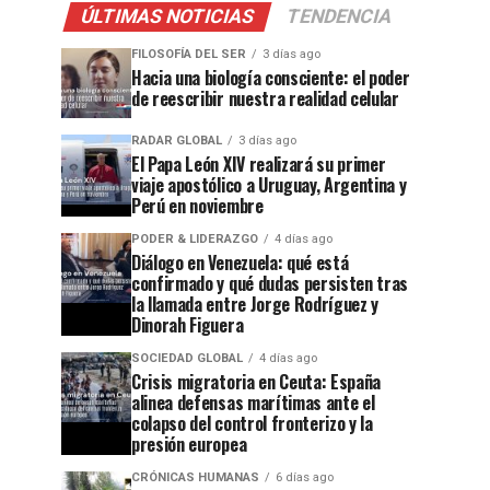
ÚLTIMAS NOTICIAS
TENDENCIA
FILOSOFÍA DEL SER
3 días ago
Hacia una biología consciente: el poder
de reescribir nuestra realidad celular
RADAR GLOBAL
3 días ago
El Papa León XIV realizará su primer
viaje apostólico a Uruguay, Argentina y
Perú en noviembre
PODER & LIDERAZGO
4 días ago
Diálogo en Venezuela: qué está
confirmado y qué dudas persisten tras
la llamada entre Jorge Rodríguez y
Dinorah Figuera
SOCIEDAD GLOBAL
4 días ago
Crisis migratoria en Ceuta: España
alinea defensas marítimas ante el
colapso del control fronterizo y la
presión europea
CRÓNICAS HUMANAS
6 días ago