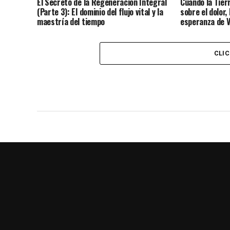
El Secreto de la Regeneración Integral
Cuando la Tier
(Parte 3): El dominio del flujo vital y la
sobre el dolor, 
maestría del tiempo
esperanza de 
CLI