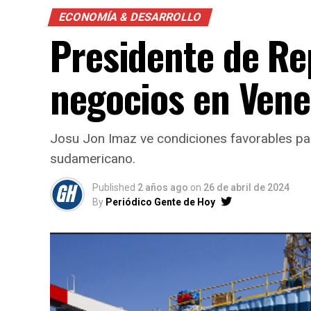
ECONOMÍA & DESARROLLO
Presidente de Re
negocios en Vene
Josu Jon Imaz ve condiciones favorables par
sudamericano.
Published
2 años ago
on
26 de abril de 2024
By
Periódico Gente de Hoy