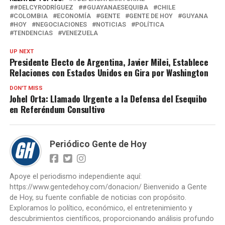
#DELCYRODRÍGUEZ
#GUAYANAESEQUIBA
CHILE
COLOMBIA
ECONOMÍA
GENTE
GENTE DE HOY
GUYANA
HOY
NEGOCIACIONES
NOTICIAS
POLÍTICA
TENDENCIAS
VENEZUELA
UP NEXT
Presidente Electo de Argentina, Javier Milei, Establece
Relaciones con Estados Unidos en Gira por Washington
DON'T MISS
Johel Orta: Llamado Urgente a la Defensa del Esequibo
en Referéndum Consultivo
Periódico Gente de Hoy
Apoye el periodismo independiente aquí:
https://www.gentedehoy.com/donacion/ Bienvenido a Gente
de Hoy, su fuente confiable de noticias con propósito.
Exploramos lo político, económico, el entretenimiento y
descubrimientos científicos, proporcionando análisis profundo