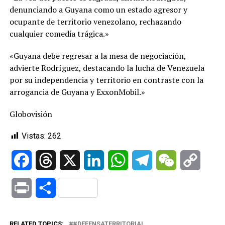
denunciando a Guyana como un estado agresor y
ocupante de territorio venezolano, rechazando
cualquier comedia trágica.»
«Guyana debe regresar a la mesa de negociación,
advierte Rodríguez, destacando la lucha de Venezuela
por su independencia y territorio en contraste con la
arrogancia de Guyana y ExxonMobil.»
Globovisión
Vistas:
262
Facebook
Threads
X
LinkedIn
WhatsApp
Telegram
WeChat
Copy
Link
Print
Compartir
RELATED TOPICS:
#DEFENSATERRITORIAL