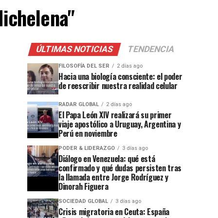
Michelena"
ÚLTIMAS NOTICIAS
TENDENCIA
FILOSOFÍA DEL SER
2 días ago
Hacia una biología consciente: el poder
de reescribir nuestra realidad celular
RADAR GLOBAL
2 días ago
El Papa León XIV realizará su primer
viaje apostólico a Uruguay, Argentina y
Perú en noviembre
PODER & LIDERAZGO
3 días ago
Diálogo en Venezuela: qué está
confirmado y qué dudas persisten tras
la llamada entre Jorge Rodríguez y
Dinorah Figuera
SOCIEDAD GLOBAL
3 días ago
Crisis migratoria en Ceuta: España