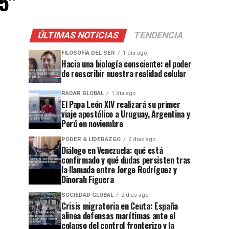
5"
ÚLTIMAS NOTICIAS
TENDENCIA
FILOSOFÍA DEL SER
1 día ago
Hacia una biología consciente: el poder
de reescribir nuestra realidad celular
RADAR GLOBAL
1 día ago
El Papa León XIV realizará su primer
viaje apostólico a Uruguay, Argentina y
Perú en noviembre
PODER & LIDERAZGO
2 días ago
Diálogo en Venezuela: qué está
confirmado y qué dudas persisten tras
la llamada entre Jorge Rodríguez y
Dinorah Figuera
SOCIEDAD GLOBAL
2 días ago
Crisis migratoria en Ceuta: España
alinea defensas marítimas ante el
colapso del control fronterizo y la