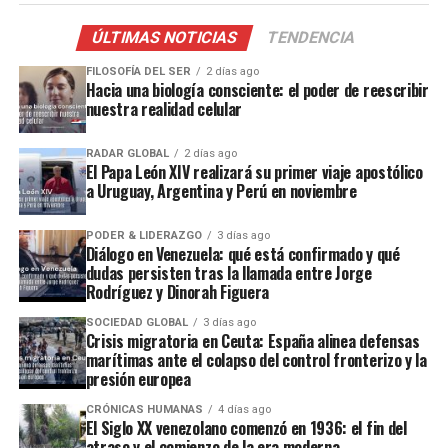
ÚLTIMAS NOTICIAS
TENDENCIA
FILOSOFÍA DEL SER
2 días ago
Hacia una biología consciente: el poder de reescribir
nuestra realidad celular
RADAR GLOBAL
2 días ago
El Papa León XIV realizará su primer viaje apostólico
a Uruguay, Argentina y Perú en noviembre
PODER & LIDERAZGO
3 días ago
Diálogo en Venezuela: qué está confirmado y qué
dudas persisten tras la llamada entre Jorge
Rodríguez y Dinorah Figuera
SOCIEDAD GLOBAL
3 días ago
Crisis migratoria en Ceuta: España alinea defensas
marítimas ante el colapso del control fronterizo y la
presión europea
CRÓNICAS HUMANAS
4 días ago
El Siglo XX venezolano comenzó en 1936: el fin del
atraso y el comienzo de la era moderna