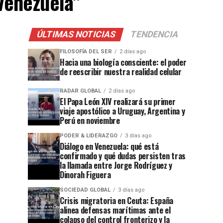
 Venezuela"
ÚLTIMAS NOTICIAS
TENDENCIA
FILOSOFÍA DEL SER
2 días ago
Hacia una biología consciente: el poder
de reescribir nuestra realidad celular
RADAR GLOBAL
2 días ago
El Papa León XIV realizará su primer
viaje apostólico a Uruguay, Argentina y
Perú en noviembre
PODER & LIDERAZGO
3 días ago
Diálogo en Venezuela: qué está
confirmado y qué dudas persisten tras
la llamada entre Jorge Rodríguez y
Dinorah Figuera
SOCIEDAD GLOBAL
3 días ago
Crisis migratoria en Ceuta: España
alinea defensas marítimas ante el
colapso del control fronterizo y la