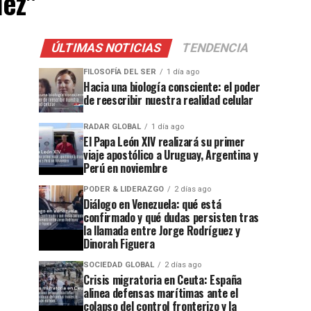
lez"
ÚLTIMAS NOTICIAS
TENDENCIA
FILOSOFÍA DEL SER
1 día ago
Hacia una biología consciente: el poder
de reescribir nuestra realidad celular
RADAR GLOBAL
1 día ago
El Papa León XIV realizará su primer
viaje apostólico a Uruguay, Argentina y
Perú en noviembre
PODER & LIDERAZGO
2 días ago
Diálogo en Venezuela: qué está
confirmado y qué dudas persisten tras
la llamada entre Jorge Rodríguez y
Dinorah Figuera
SOCIEDAD GLOBAL
2 días ago
Crisis migratoria en Ceuta: España
alinea defensas marítimas ante el
colapso del control fronterizo y la