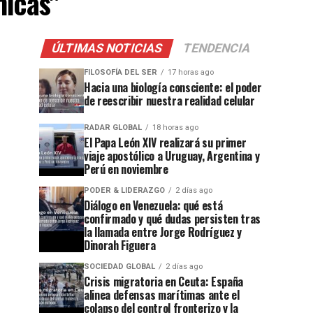
nicas"
ÚLTIMAS NOTICIAS
TENDENCIA
FILOSOFÍA DEL SER
17 horas ago
Hacia una biología consciente: el poder
de reescribir nuestra realidad celular
RADAR GLOBAL
18 horas ago
El Papa León XIV realizará su primer
viaje apostólico a Uruguay, Argentina y
Perú en noviembre
PODER & LIDERAZGO
2 días ago
Diálogo en Venezuela: qué está
confirmado y qué dudas persisten tras
la llamada entre Jorge Rodríguez y
Dinorah Figuera
SOCIEDAD GLOBAL
2 días ago
Crisis migratoria en Ceuta: España
alinea defensas marítimas ante el
colapso del control fronterizo y la