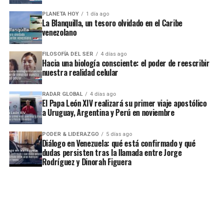
PLANETA HOY
1 día ago
La Blanquilla, un tesoro olvidado en el Caribe
venezolano
FILOSOFÍA DEL SER
4 días ago
Hacia una biología consciente: el poder de reescribir
nuestra realidad celular
RADAR GLOBAL
4 días ago
El Papa León XIV realizará su primer viaje apostólico
a Uruguay, Argentina y Perú en noviembre
PODER & LIDERAZGO
5 días ago
Diálogo en Venezuela: qué está confirmado y qué
dudas persisten tras la llamada entre Jorge
Rodríguez y Dinorah Figuera