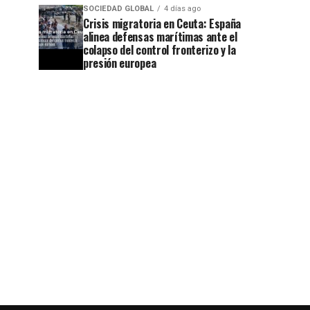
SOCIEDAD GLOBAL
4 días ago
Crisis migratoria en Ceuta: España
alinea defensas marítimas ante el
colapso del control fronterizo y la
presión europea