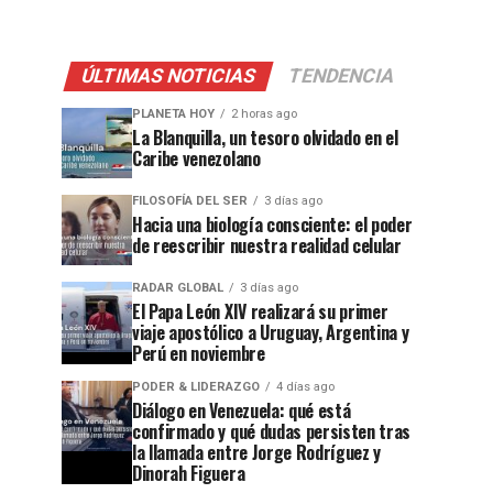
ÚLTIMAS NOTICIAS
TENDENCIA
PLANETA HOY
2 horas ago
La Blanquilla, un tesoro olvidado en el
Caribe venezolano
FILOSOFÍA DEL SER
3 días ago
Hacia una biología consciente: el poder
de reescribir nuestra realidad celular
RADAR GLOBAL
3 días ago
El Papa León XIV realizará su primer
viaje apostólico a Uruguay, Argentina y
Perú en noviembre
PODER & LIDERAZGO
4 días ago
Diálogo en Venezuela: qué está
confirmado y qué dudas persisten tras
la llamada entre Jorge Rodríguez y
Dinorah Figuera