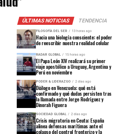
alud"
ÚLTIMAS NOTICIAS
TENDENCIA
FILOSOFÍA DEL SER
13 horas ago
Hacia una biología consciente: el poder
de reescribir nuestra realidad celular
RADAR GLOBAL
15 horas ago
El Papa León XIV realizará su primer
viaje apostólico a Uruguay, Argentina y
Perú en noviembre
PODER & LIDERAZGO
2 días ago
Diálogo en Venezuela: qué está
confirmado y qué dudas persisten tras
la llamada entre Jorge Rodríguez y
Dinorah Figuera
SOCIEDAD GLOBAL
2 días ago
Crisis migratoria en Ceuta: España
alinea defensas marítimas ante el
colapso del control fronterizo y la