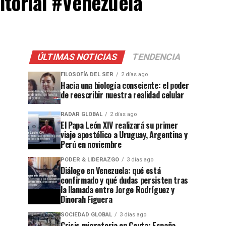
itorial #Venezuela
ÚLTIMAS NOTICIAS
TENDENCIA
FILOSOFÍA DEL SER
2 días ago
Hacia una biología consciente: el poder
de reescribir nuestra realidad celular
RADAR GLOBAL
2 días ago
El Papa León XIV realizará su primer
viaje apostólico a Uruguay, Argentina y
Perú en noviembre
PODER & LIDERAZGO
3 días ago
Diálogo en Venezuela: qué está
confirmado y qué dudas persisten tras
la llamada entre Jorge Rodríguez y
Dinorah Figuera
SOCIEDAD GLOBAL
3 días ago
Crisis migratoria en Ceuta: España