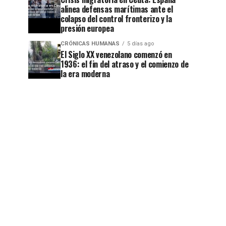
alinea defensas marítimas ante el
colapso del control fronterizo y la
presión europea
CRÓNICAS HUMANAS
5 días ago
El Siglo XX venezolano comenzó en
1936: el fin del atraso y el comienzo de
la era moderna