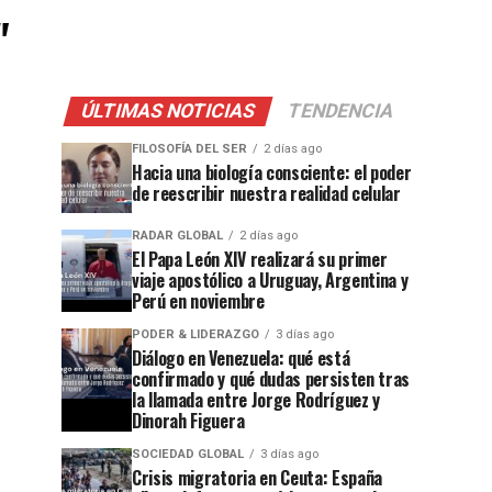
"
ÚLTIMAS NOTICIAS
TENDENCIA
FILOSOFÍA DEL SER
2 días ago
Hacia una biología consciente: el poder
de reescribir nuestra realidad celular
RADAR GLOBAL
2 días ago
El Papa León XIV realizará su primer
viaje apostólico a Uruguay, Argentina y
Perú en noviembre
PODER & LIDERAZGO
3 días ago
Diálogo en Venezuela: qué está
confirmado y qué dudas persisten tras
la llamada entre Jorge Rodríguez y
Dinorah Figuera
SOCIEDAD GLOBAL
3 días ago
Crisis migratoria en Ceuta: España