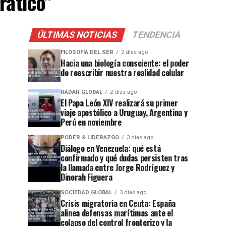
rático"
ÚLTIMAS NOTICIAS
TENDENCIA
FILOSOFÍA DEL SER
2 días ago
Hacia una biología consciente: el poder
de reescribir nuestra realidad celular
RADAR GLOBAL
2 días ago
El Papa León XIV realizará su primer
viaje apostólico a Uruguay, Argentina y
Perú en noviembre
PODER & LIDERAZGO
3 días ago
Diálogo en Venezuela: qué está
confirmado y qué dudas persisten tras
la llamada entre Jorge Rodríguez y
Dinorah Figuera
SOCIEDAD GLOBAL
3 días ago
Crisis migratoria en Ceuta: España
alinea defensas marítimas ante el
colapso del control fronterizo y la