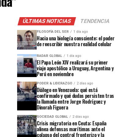
nda"
ÚLTIMAS NOTICIAS
TENDENCIA
FILOSOFÍA DEL SER
1 día ago
Hacia una biología consciente: el poder
de reescribir nuestra realidad celular
RADAR GLOBAL
1 día ago
El Papa León XIV realizará su primer
viaje apostólico a Uruguay, Argentina y
Perú en noviembre
PODER & LIDERAZGO
2 días ago
Diálogo en Venezuela: qué está
confirmado y qué dudas persisten tras
la llamada entre Jorge Rodríguez y
Dinorah Figuera
SOCIEDAD GLOBAL
2 días ago
Crisis migratoria en Ceuta: España
alinea defensas marítimas ante el
colapso del control fronterizo y la