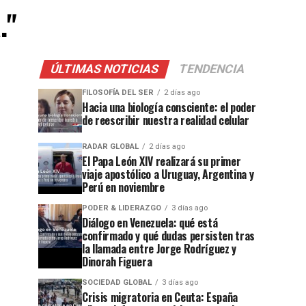
."
ÚLTIMAS NOTICIAS
TENDENCIA
FILOSOFÍA DEL SER
2 días ago
Hacia una biología consciente: el poder
de reescribir nuestra realidad celular
RADAR GLOBAL
2 días ago
El Papa León XIV realizará su primer
viaje apostólico a Uruguay, Argentina y
Perú en noviembre
PODER & LIDERAZGO
3 días ago
Diálogo en Venezuela: qué está
confirmado y qué dudas persisten tras
la llamada entre Jorge Rodríguez y
Dinorah Figuera
SOCIEDAD GLOBAL
3 días ago
Crisis migratoria en Ceuta: España